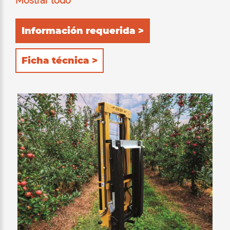
Mostrar todo
the work considerably . It can block boxes of
different heights, tilt cylinder, hydraulic shifter
Información requerida >
and loading block for 2nd and 3rd bins,
hydraulically adaptable at any height,
Ficha técnica >
predisposition for special attachments, self-
lubricating and self-lubricating shoes on the
shifter and radial bearings on the frame and
on the truck.