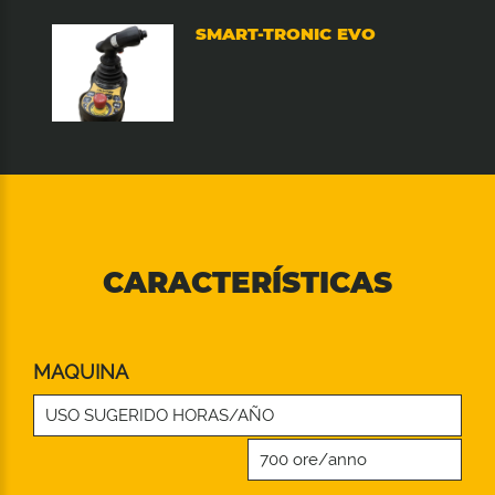
SMART-TRONIC EVO
CARACTERÍSTICAS
MAQUINA
USO SUGERIDO HORAS/AÑO
700 ore/anno