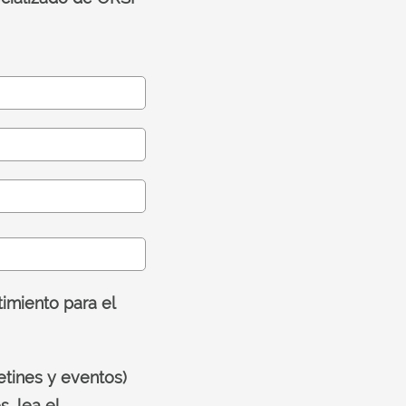
imiento para el
etines y eventos)
, lea el