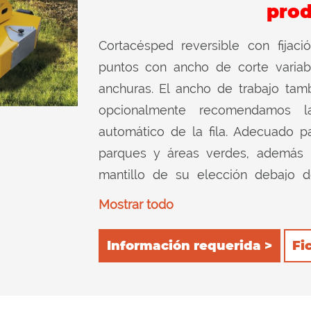
prod
Cortacésped reversible con fijaci
puntos con ancho de corte variab
anchuras. El ancho de trabajo tam
opcionalmente recomendamos la
automático de la fila. Adecuado pa
parques y áreas verdes, además 
mantillo de su elección debajo d
ajustables en altura y el rodillo
Mostrar todo
adapte muy bien a diferentes terren
Información requerida >
Fi