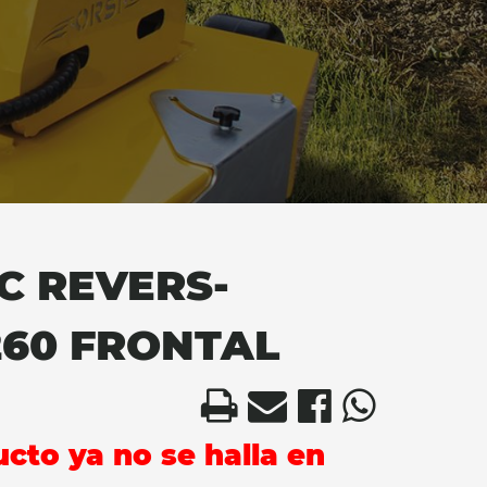
C REVERS-
260 FRONTAL
ucto ya no se halla en