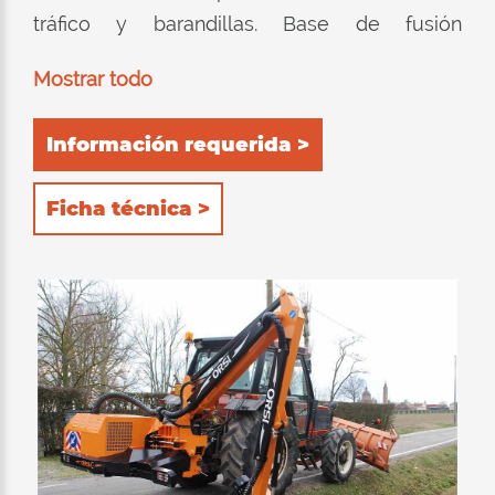
tráfico y barandillas. Base de fusión
garantizada con 3 años de GARANTÍA.
Mostrar todo
Equipado con rotación hidráulica con válvula
de seguridad de 105 °. Bomba y pistón de
Información requerida >
pistón SAUER-DANFOSS de alto rendimiento,
intercambiador de calor HIGH POWER. El
Ficha técnica >
brazo del cortador de cepillo se puede
equipar con varias herramientas finales,
cabezal de triniculación, setos, zanjadoras,
zanjadoras, etc.