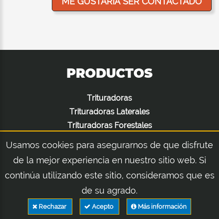
PRODUCTOS
Trituradoras
Trituradoras Laterales
Trituradoras Forestales
Desmalezadora Rotativa
Usamos cookies para asegurarnos de que disfrute
Desbrozadoras De Brazos Hidráulicos
de la mejor experiencia en nuestro sitio web. Si
Construction-Excavadoras
continúa utilizando este sitio, consideramos que es
Mantenimiento Invernal
de su agrado.
Elevadores Hidráulicos
Preparación Del Suelo
Rechazar
Acepto
Más información