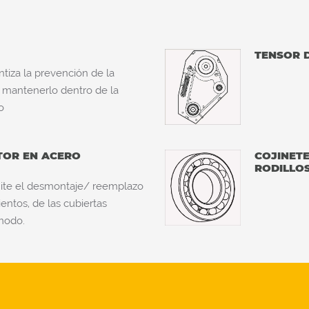
TENSOR 
ntiza la prevención de la
al mantenerlo dentro de la
o
TOR EN ACERO
COJINET
RODILLO
mite el desmontaje/ reemplazo
ntos, de las cubiertas
omodo.