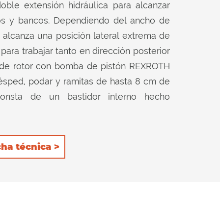
doble extensión hidráulica para alcanzar
íos y bancos. Dependiendo del ancho de
a alcanza una posición lateral extrema de
ara trabajar tanto en dirección posterior
ón de rotor con bomba de pistón REXROTH
ésped, podar y ramitas de hasta 8 cm de
onsta de un bastidor interno hecho
esistente al desgaste y antiabrasivo).
e trasero: 1) autolimpiante para permitir
argue detrás del rodillo; el consumo de
cha técnica >
 mínimo con la consiguiente reducción del
ener aún más el producto dentro del
rlo más. Las 2 filas de contracuchillas
n una excelente calidad de corte en ambas