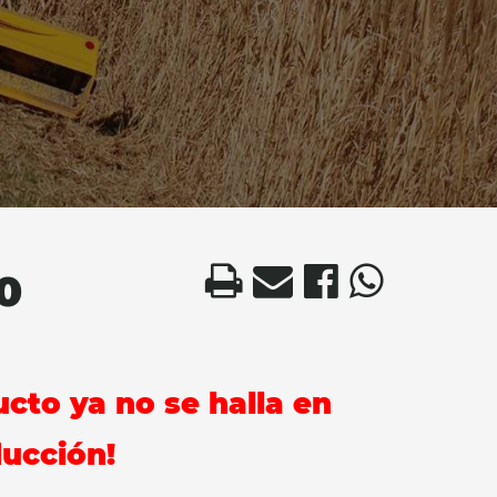
0
ucto ya no se halla en
ucción!