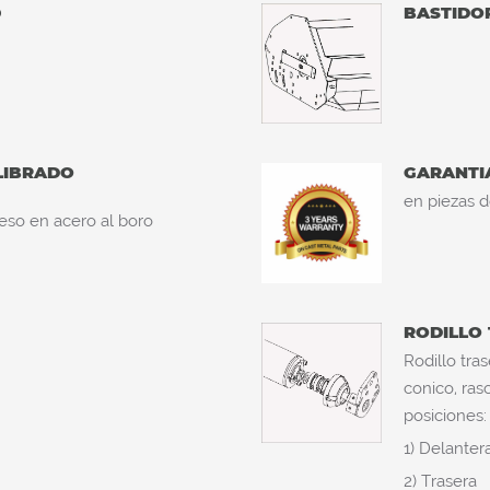
®
BASTIDO
LIBRADO
GARANTI
en piezas d
eso en acero al boro
RODILLO
Rodillo tra
conico, ras
posiciones:
1) Delanter
2) Trasera