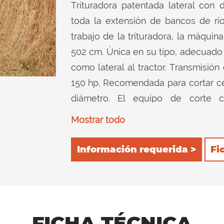
Trituradora patentada lateral con 
toda la extensión de bancos de r
trabajo de la trituradora, la máquin
502 cm. Única en su tipo, adecuado p
como lateral al tractor. Transmisi
150 hp. Recomendada para cortar c
diámetro. El equipo de corte c
completamente de HARDOX® (acero r
Mostrar todo
Doble posición del rodillo de soport
que el producto triturado se desc
Información requerida >
Fi
potencia del tractor se reduce a un
consumo. 2) posterior, para ret
dispositivo de corte y luego corta
instaladas en el interior garantiza
FICHA TÉCNICA
posiciones del rodillo de soporte.