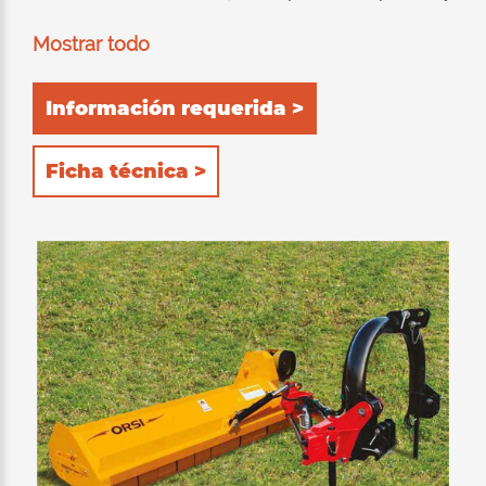
trituración de setos. Recomendado para
Mostrar todo
cortar césped, podas y ramitas de hasta 9-10
cm de diámetro. Adecuado para trabajar tanto
Información requerida >
posterior como lateralmente al tractor. El
equipo para picar consiste en un bastidor
Ficha técnica >
interno doble construido completamente en
HARDOX® (acero antidesgaste y resistente al
desgaste). Doble posición del rodillo de
soporte trasero: 1) autolimpiante para permitir
que el producto triturado se descargue
detrás del rodillo; El consumo de energía del
tractor se reduce al mínimo con la
consiguiente reducción del consumo. 2)
trasero, para retener aún más el producto
dentro del dispositivo de corte y luego