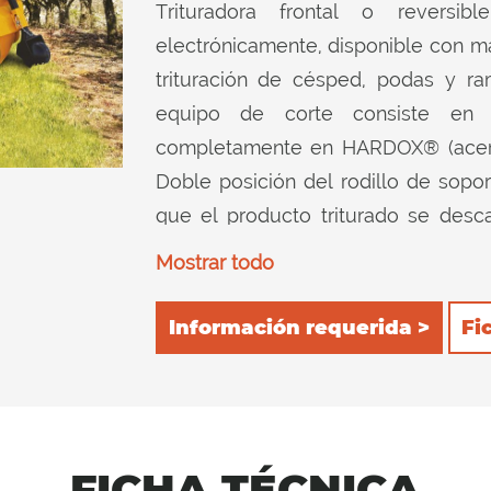
Trituradora frontal o reversibl
electrónicamente, disponible con ma
trituración de césped, podas y r
equipo de corte consiste en 
completamente en HARDOX® (acero r
Doble posición del rodillo de soport
que el producto triturado se desc
potencia del tractor se reduce a un
Mostrar todo
consumo. 2) posterior, para ret
dispositivo de corte y luego corta
Información requerida >
Fi
instaladas en el interior garantiza
posiciones del rodillo de soporte.
FICHA TÉCNICA