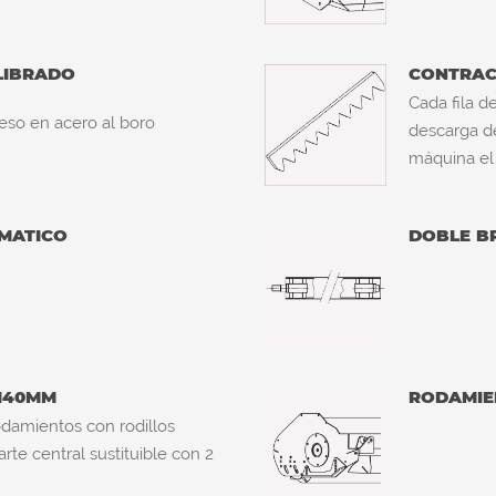
LIBRADO
CONTRAC
Cada fila d
eso en acero al boro
descarga de
máquina el
MATICO
DOBLE BR
 140MM
RODAMIE
odamientos con rodillos
rte central sustituible con 2