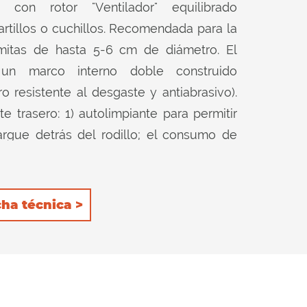
e con rotor "Ventilador" equilibrado
rtillos o cuchillos. Recomendada para la
amitas de hasta 5-6 cm de diámetro. El
un marco interno doble construido
esistente al desgaste y antiabrasivo).
e trasero: 1) autolimpiante para permitir
argue detrás del rodillo; el consumo de
 mínimo con la consiguiente reducción del
ener aún más el producto dentro del
rlo más. Las 3 filas de contracuchillas
cha técnica >
n una excelente calidad de corte en ambas