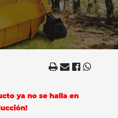
ucto ya no se halla en
ucción!