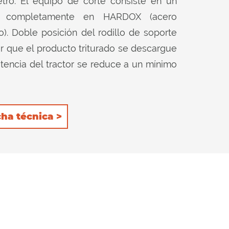
tro. El equipo de corte consiste en un
do completamente en HARDOX (acero
o). Doble posición del rodillo de soporte
tir que el producto triturado se descargue
otencia del tractor se reduce a un mínimo
consumo. 2) posterior, para retener aún
ivo de corte y luego cortarlo más. Las 3
 en el interior garantizan una excelente
cha técnica >
 del rodillo de soporte.