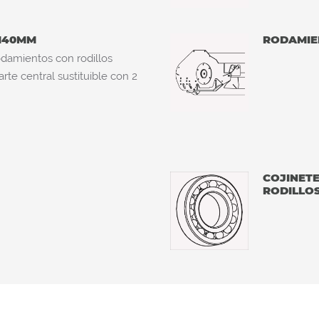
 140MM
RODAMIE
odamientos con rodillos
rte central sustituible con 2
COJINET
RODILLO