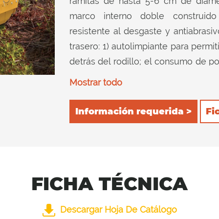
ramitas de hasta 5-6 cm de diáme
marco interno doble construi
resistente al desgaste y antiabrasiv
trasero: 1) autolimpiante para permi
detrás del rodillo; el consumo de p
con la consiguiente reducción del 
Mostrar todo
más el producto dentro del disposit
filas de contracuchillas instaladas
Información requerida >
Fi
calidad de corte en ambas posiciones
FICHA TÉCNICA
Descargar Hoja De Catálogo