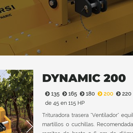
DYNAMIC 200
135
165
180
200
220
de 45 en 115 HP
Trituradora trasera "Ventilador" equ
martillos o cuchillas. Recomendada