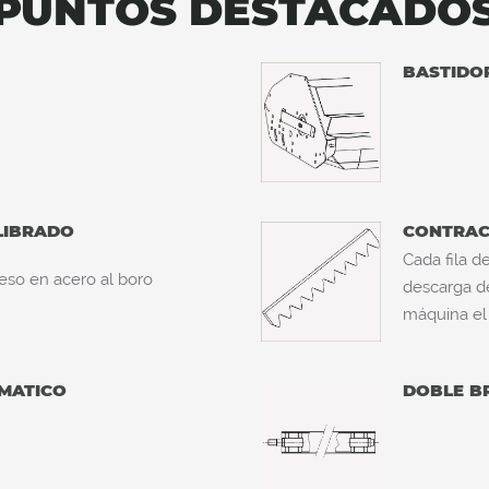
PUNTOS DESTACADO
BASTIDO
LIBRADO
CONTRAC
Cada fila d
eso en acero al boro
descarga de
máquina el
MATICO
DOBLE BR