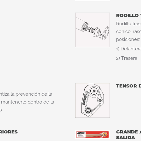
RODILLO
Rodillo tra
conico, ras
posiciones:
1) Delanter
2) Trasera
TENSOR 
ntiza la prevención de la
al mantenerlo dentro de la
o
RIORES
GRANDE 
SALIDA