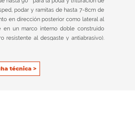
de hasta 90 ° para la poda y trituración de
sped, podar y ramitas de hasta 7-8cm de
to en dirección posterior como lateral al
te en un marco interno doble construido
esistente al desgaste y antiabrasivo).
e trasero: 1) autolimpiante para permitir
argue detrás del rodillo; el consumo de
 mínimo con la consiguiente reducción del
cha técnica >
ener aún más el producto dentro del
rlo más. Las 2 filas de contracuchillas
n una excelente calidad de corte en ambas