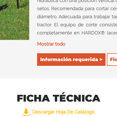
hidráulica con una posición vertical 
setos. Recomendada para cortar cé
diámetro. Adecuada para trabajar tan
tractor. El equipo de corte consis
completamente en HARDOX® (acero r
Doble posición del rodillo de soport
Mostrar todo
que el producto triturado se desc
potencia del tractor se reduce a un
Información requerida >
Fi
consumo. 2) posterior, para ret
dispositivo de corte y luego corta
instaladas en el interior garantiza
posiciones del rodillo de soporte.
FICHA TÉCNICA
Descargar Hoja De Catálogo