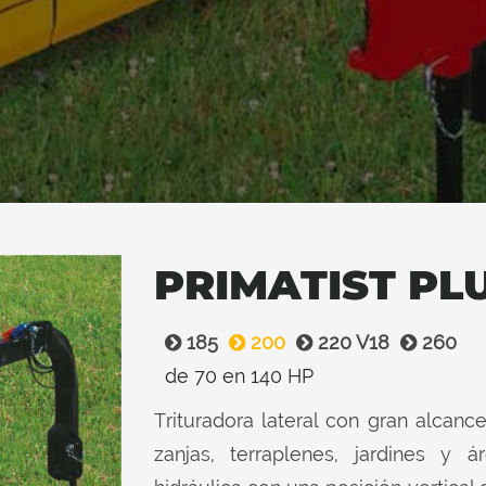
PRIMATIST PLU
185
200
220 V18
260
de 70 en 140 HP
Trituradora lateral con gran alcan
zanjas, terraplenes, jardines y 