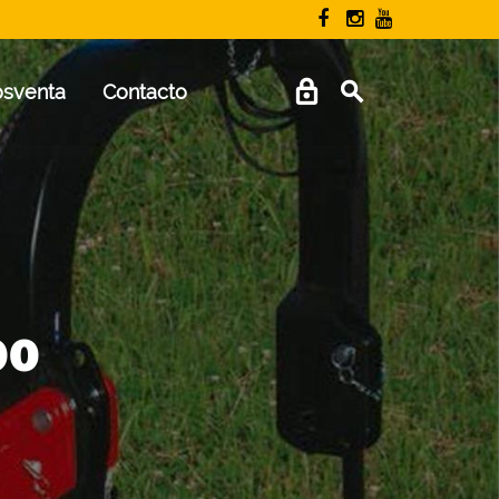
osventa
Contacto
00