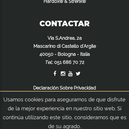
Hardox® & Strenx®
CONTACTAR
Via S.Andrea, 2a
Mascarino di Castello d'Argile
40050 - Bologna - Italia
Tel.
:
051 686 70 72
Declaración Sobre Privacidad
Declaración Sobre Cookies
Usamos cookies para asegurarnos de que disfrute
Advertencias Legales
de la mejor experiencia en nuestro sitio web. Si
continúa utilizando este sitio, consideramos que es
de su agrado.
© 2026 Orsi Group S.r.l. | Via S.Andrea, 2a - Mascarino di Castello d'Argile 40050 -